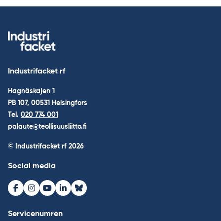
Industrifacket rf
Hagnäskajen 1
PB 107, 00531 Helsingfors
Tel.
020 774 001
palaute@teollisuusliitto.fi
© Industrifacket rf
2026
Social media
Facebook
Instagram
Youtube
LinkedIn
Bluesky
Servicenumren