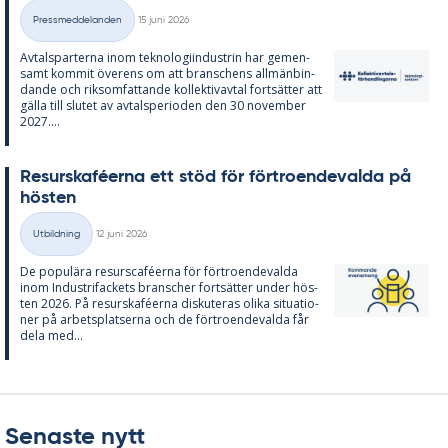
Skriven
Pressmeddelanden
15 juni 2026
Kategorier
Av­tals­par­ter­na inom tek­no­lo­gi­in­du­strin har ge­men­
samt kom­mit över­ens om att bran­schens all­män­bin­
dan­de och riksom­fat­tan­de kol­lek­tivav­tal fort­sät­ter att
gäl­la till slu­tet av av­tal­s­pe­ri­o­den den 30 no­vem­ber
2027....
Re­surskafé­er­na ett stöd för för­tro­en­de­val­da på
hös­ten
Skriven
Utbildning
12 juni 2026
Kategorier
De po­pu­lä­ra re­surscafé­er­na för för­tro­en­de­val­da
inom In­du­stri­fac­kets branscher fort­sät­ter un­der hös­
ten 2026. På re­surskafé­er­na dis­ku­te­ras oli­ka si­tu­a­tio­
ner på ar­bets­plat­ser­na och de för­tro­en­de­val­da får
dela med...
Senaste nytt