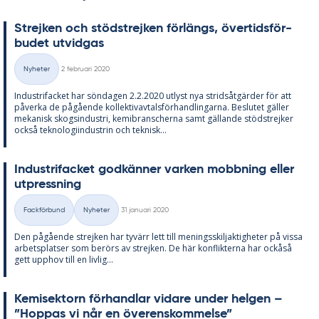
Strej­ken och stöd­strej­ken för­längs, över­tids­för­
bu­det ut­vid­gas
Skriven
Nyheter
2 februari 2020
Kategorier
In­du­stri­fac­ket har sön­da­gen 2.2.2020 ut­lyst nya strids­åt­gär­der för att
på­ver­ka de på­gåen­de kol­lek­tivav­tals­för­hand­ling­ar­na. Be­slu­tet gäl­ler
me­ka­nisk skogs­in­du­stri, ke­mi­bran­scher­na samt gäl­lan­de stöd­strej­ker
också tek­no­lo­gi­in­du­strin och tek­nisk...
In­du­stri­fac­ket god­kän­ner var­ken mobb­ning el­ler
ut­press­ning
Skriven
Fackförbund
Nyheter
31 januari 2020
Kategorier
Den på­gåen­de strej­ken har ty­värr lett till me­nings­skilj­ak­tig­he­ter på vis­sa
ar­bets­plat­ser som be­rörs av strej­ken. De här kon­flik­ter­na har ockåså
gett upp­hov till en liv­lig...
Ke­mi­sek­torn för­hand­lar vi­da­re un­der hel­gen –
”Hop­pas vi når en över­ens­kom­mel­se”