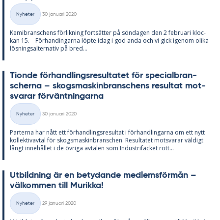
Skriven
Nyheter
30 januari 2020
Kategorier
Ke­mi­bran­schens för­lik­ning fort­sät­ter på sön­da­gen den 2 feb­ru­ari kloc­
kan 15. – För­han­ding­ar­na löp­te idag i god anda och vi gick ige­nom oli­ka
lös­nings­al­ter­na­tiv på bred...
Ti­onde för­hand­lings­re­sul­ta­tet för spe­ci­al­bran­
scher­na – skogs­ma­skin­bran­schens re­sul­tat mot­
sva­rar för­vänt­ning­ar­na
Skriven
Nyheter
30 januari 2020
Kategorier
Par­ter­na har nått ett för­hand­lings­re­sul­tat i för­hand­ling­ar­na om ett nytt
kol­lek­tivav­tal för skogs­ma­skin­branschen. Re­sul­ta­tet mot­sva­rar väl­di­gt
långt in­ne­hål­let i de öv­ri­ga av­ta­len som In­du­stri­fac­ket rott...
Ut­bild­ning är en be­ty­dan­de med­lems­för­mån –
väl­kom­men till Mu­rik­ka!
Skriven
Nyheter
29 januari 2020
Kategorier