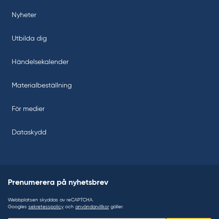
Nyheter
Utbilda dig
Händelsekalender
Materialbeställning
För medier
Dataskydd
Prenumerera på nyhetsbrev
Webbplatsen skyddas av reCAPTCHA.
Googles
sekretesspolicy
och
användarvillkor
gäller.