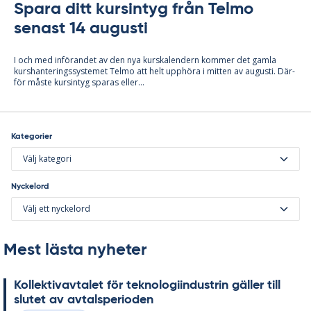
Spara ditt kursintyg från Telmo
senast 14 augusti
I och med in­fö­ran­det av den nya kurska­len­dern kom­mer det gam­la
kurs­han­te­rings­sy­ste­met Tel­mo att helt upp­hö­ra i mit­ten av au­gusti. Där­
för mås­te kursin­tyg spa­ras el­ler...
Kategorier
Välj kategori
Nyckelord
Välj ett nyckelord
Mest lästa nyheter
Kol­lek­tivav­ta­let för tek­no­lo­gi­in­du­strin gäl­ler till
slu­tet av av­tal­s­pe­ri­o­den