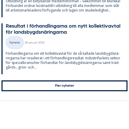
Ut­bild­ning är en be­ty­dan­de med­lems­för­mån – väl­kom­men till Mu­rik­ka!
För­bun­det ord­nar kost­nads­fri ut­bild­ning till alla med­lem­mar som står
till ar­bets­mark­na­dens för­fo­gan­de och la­gen om stu­di­e­le­dig­het...
Re­sul­tat i för­hand­ling­ar­na om nytt kol­lek­tivav­tal
för lands­bygdsnä­ring­ar­na
Skriven
Nyheter
28 januari 2020
Kategorier
För­hand­ling­ar­na om ett kol­lek­tivav­tal för de så kal­la­de lands­bygdsnä­
ring­ar­na har re­sul­te­rat i ett för­hand­lings­re­sul­tat. In­du­stri­fac­kets sek­tor
för spe­ci­al­branscher för­hand­lar för lands­bygdsnä­ring­ar­na samt träd­
gårds-, grön- och...
Sidnumrering
Fler nyheter
för
inlägg