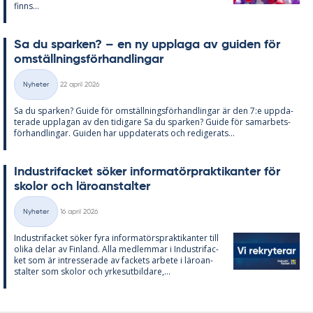
fin­ns...
Sa du spar­ken? – en ny upp­laga av gui­den för
om­ställ­nings­för­hand­ling­ar
Skriven
Nyheter
22 april 2026
Kategorier
Sa du spar­ken? Guide för om­ställ­nings­för­hand­ling­ar är den 7:e upp­da­
te­ra­de upp­la­gan av den ti­di­ga­re Sa du spar­ken? Guide för sam­ar­bets­
för­hand­ling­ar. Gui­den har upp­da­te­ra­ts och re­di­ge­ra­ts...
In­du­stri­fac­ket sö­ker in­for­ma­törprak­ti­kan­ter för
sko­lor och läro­an­stal­ter
Skriven
Nyheter
16 april 2026
Kategorier
In­du­stri­fac­ket sö­ker fyra in­for­ma­tör­sprak­ti­kan­ter till
oli­ka de­lar av Fin­land. Alla med­lem­mar i In­du­stri­fac­
ket som är in­tres­se­ra­de av fac­kets ar­bete i läro­an­
stal­ter som sko­lor och yr­kes­ut­bil­da­re,...