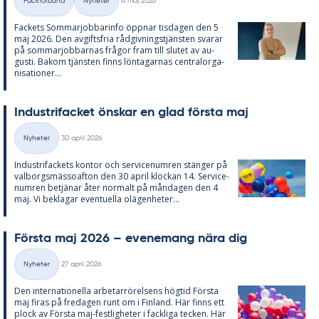
Fackförbund
Nyheter
4 maj 2026
Kategorier
Fac­kets Som­mar­job­ba­rin­fo öpp­nar tis­da­gen den 5
maj 2026. Den av­gifts­fria råd­giv­nings­tjäns­ten sva­rar
på som­mar­job­bar­nas frå­gor fram till slu­tet av au­
gusti. Bakom tjäns­ten fin­ns lön­ta­gar­nas cen­tral­or­ga­
ni­sa­tio­ner...
In­du­stri­fac­ket öns­kar en glad förs­ta maj
Skriven
Nyheter
30 april 2026
Kategorier
In­du­stri­fac­kets kon­tor och ser­vice­num­ren stäng­er på
val­borgs­mäs­so­af­ton den 30 april kloc­kan 14. Ser­vice­
num­ren be­tjä­nar åter nor­malt på mån­da­gen den 4
maj. Vi be­kla­gar even­tu­el­la olä­gen­he­ter...
Förs­ta maj 2026 – eve­ne­mang nära dig
Skriven
Nyheter
27 april 2026
Kategorier
Den in­ter­na­tio­nel­la ar­be­tar­rö­rel­sens hög­tid Förs­ta
maj fi­ras på fre­da­gen runt om i Fin­land. Här fin­ns ett
plock av Förs­ta maj-fest­lig­he­ter i fack­li­ga tec­ken. Här