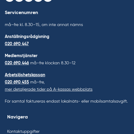
Servicenumren
må–fre kl. 8.30–15, om inte annat nämns
Anställningsrådgivning
020 690 447
Medlemstjänster
020 690 446
må–fre klockan 8.30–12
Arbetslöshetskassan
020 690 455
må–fre,
mer detaljerade tider på A-kassas webbplats
För samtal faktureras endast lokalnäts- eller mobilsamtalsavgift.
Navigera
Kontaktuppgifter