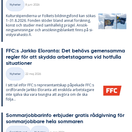
Skriven
Nyheter
8 juni 2026
Kategorier
Kul­tursti­pen­di­er­na ur Fol­kets bild­nings­fond kan sö­kas
1–31.8.2026. Fon­den stö­der bland an­nat forsk­ning,
konst och stu­di­er med sam­häl­le­lig prä­gel. An­sök­
nings­an­vis­ning­ar och an­sök­nings­blan­kett fin­ns på si­
vis­tys­ra­has­to.fi.
FFC:s Jark­ko Elo­ran­ta: Det be­hö­vs ge­men­sam­ma
reg­ler för att skyd­da ar­bets­ta­gar­na vid hot­ful­la
si­tu­a­tio­ner
Skriven
Nyheter
22 maj 2026
Kategorier
I sitt tal in­för FFC:s re­pre­sen­tant­skap på­pe­ka­de FFC:s
ord­fö­ran­de Jark­ko Elo­ran­ta att en­skil­da ar­bets­ta­ga­re
inte själva ska vara tvung­na att av­gö­ra om de ska
följa...
Som­mar­job­ba­rin­fo er­bju­der gra­tis råd­giv­ning för
som­mar­job­ba­re hela som­ma­ren
Skriven