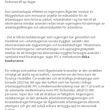
förkortas till sju dagar.
Den sammanlagda effekten av regeringens åtgärder innebär en
tilläggsförlust som motsvarar ungefär en månadslön för de
arbetstagare som förlorar jobbet. Arbetslöshet i sig har lett till att
inkomsterna minskar avsevärt redan innan regeringens försämringar av
arbetslagstiftningen och utkomstskyddet för arbetslösa.
– Det är hårda nedskärningar som regeringen har genomfört och
meddelat om i arbetstagarnas sociala trygghet, särskilt i den
inkomstrelaterade dagpenningen och bostadsbidraget. Tillsammans
med försämringarna i samarbetslagen och uppsägningsskyddet
innebär de att löntagarnas ekonomiska trygghet försvagas avsevärt i
samband med förändringar, säger FFC:s chefsekonom
Ilkka
Kaukoranta
.
För många som jobbar inom lågavlönade branscher är det i praktiken
omöjligt att skaffa sig en buffert, i synnerhet om det finns barn att
försörja i hushållet. Coronakrisen och de kraftiga prishöjningar som
började 2022 har ätit upp den buffert som har funnits i många
arbetstagarhushåll. FFC:s medlemsundersökning visar att 11 procent av
de arbetande medlemmarna inom FFC-förbunden, alltså 52 000
personer, löper stor risk att drabbas av fattigdom. Regeringens
nedskärningar av den jämkade arbetslöshetsdagpenningen och
bostadsbidraget försvagar de lågavlönade arbetstagarnas utkomst
ytterligare och gör det också svårare att bygga upp en ekonomisk
buffert.