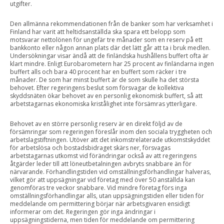
utgifter.
Den allmänna rekommendationen från de banker som har verksamhet i
Finland har varit att heltidsanställda ska spara ett belopp som
motsvarar nettolönen för ungefär tre månader som en reserv på ett
bankkonto eller någon annan plats där det lätt går att ta i bruk medlen.
Undersökningar visar ändå att de finländska hushållens buffert ofta är
klart mindre. Enligt Eurobarometern har 25 procent av finländarna ingen
buffert alls och bara 40 procent har en buffert som räcker i tre
månader. De som har minst buffert är de som skulle ha det största
behovet. Efter regeringens beslut som försvagar de kollektiva
skyddsnäten ökar behovet av en personlig ekonomisk buffert, så att
arbetstagarnas ekonomiska kristålighet inte försämras ytterligare.
Behovet av en större personlig reserv är en direkt följd av de
försämringar som regeringen föreslår inom den sociala tryggheten och
arbetslagstiftningen. Utöver att det inkomstrelaterade utkomstskyddet
för arbetslösa och bostadsbidraget skärs ner, försvagas
arbetstagarnas utkomst vid förändringar också av att regeringens
åtgärder leder till att löneutbetalningen avbryts snabbare än för
närvarande. Förhandlingstiden vid omställningsförhandlingar halveras,
vilket gör att uppsägningar vid företag med över 50 anställda kan
genomföras tre veckor snabbare. Vid mindre företag förs inga
omställningsförhandlingar alls, utan uppsägningstiden eller tiden för
meddelande om permittering börjar när arbetsgivaren ensidigt
informerar om det. Regeringen gör inga ändringar i
uppsägningstiderna, men tiden för meddelande om permittering