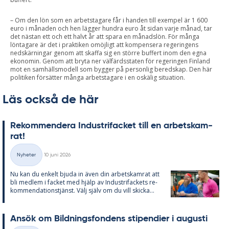
– Om den lön som en arbetstagare får i handen till exempel är 1 600
euro i månaden och hen lägger hundra euro åt sidan varje månad, tar
det nästan ett och ett halvt år att spara en månadslön. För många
löntagare är det i praktiken omöjligt att kompensera regeringens
nedskärningar genom att skaffa sig en större buffert inom den egna
ekonomin. Genom att bryta ner välfärdsstaten för regeringen Finland
mot en samhällsmodell som bygger på personlig beredskap. Den här
politiken försätter många arbetstagare i en oskälig situation.
Läs också de här
Re­kom­men­de­ra In­du­stri­fac­ket till en ar­bets­kam­
rat!
Skriven
Nyheter
10 juni 2026
Kategorier
Nu kan du en­kelt bju­da in även din ar­bets­kam­rat att
bli med­lem i fac­ket med hjälp av In­du­stri­fac­kets re­
kom­men­da­tions­tjänst. Välj själv om du vill skic­ka...
An­sök om Bild­nings­fon­dens sti­pen­di­er i au­gusti