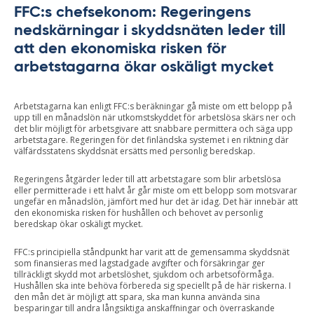
FFC:s chefsekonom: Regeringens
nedskärningar i skyddsnäten leder till
att den ekonomiska risken för
arbetstagarna ökar oskäligt mycket
Arbetstagarna kan enligt FFC:s beräkningar gå miste om ett belopp på
upp till en månadslön när utkomstskyddet för arbetslösa skärs ner och
det blir möjligt för arbetsgivare att snabbare permittera och säga upp
arbetstagare. Regeringen för det finländska systemet i en riktning där
välfärdsstatens skyddsnät ersätts med personlig beredskap.
Regeringens åtgärder leder till att arbetstagare som blir arbetslösa
eller permitterade i ett halvt år går miste om ett belopp som motsvarar
ungefär en månadslön, jämfört med hur det är idag. Det här innebär att
den ekonomiska risken för hushållen och behovet av personlig
beredskap ökar oskäligt mycket.
FFC:s principiella ståndpunkt har varit att de gemensamma skyddsnät
som finansieras med lagstadgade avgifter och försäkringar ger
tillräckligt skydd mot arbetslöshet, sjukdom och arbetsoförmåga.
Hushållen ska inte behöva förbereda sig speciellt på de här riskerna. I
den mån det är möjligt att spara, ska man kunna använda sina
besparingar till andra långsiktiga anskaffningar och överraskande