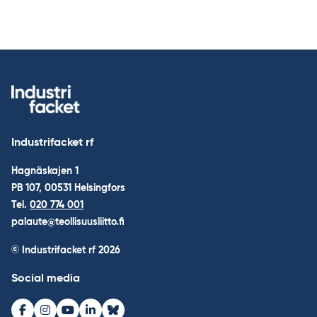
Industrifacket rf
Hagnäskajen 1
PB 107, 00531 Helsingfors
Tel.
020 774 001
palaute@teollisuusliitto.fi
© Industrifacket rf
2026
Social media
Facebook
Instagram
Youtube
LinkedIn
Bluesky