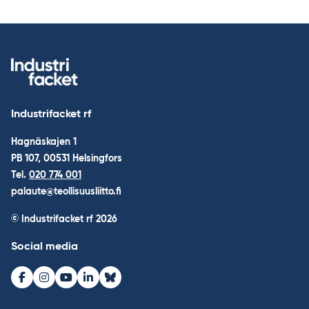
Industrifacket rf
Hagnäskajen 1
PB 107, 00531 Helsingfors
Tel.
020 774 001
palaute@teollisuusliitto.fi
© Industrifacket rf
2026
Social media
Facebook
Instagram
Youtube
LinkedIn
Bluesky