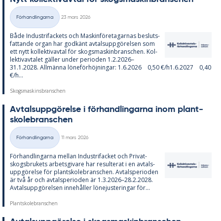
Skriven
Förhandlingarna
23 mars 2026
Kategorier
Både In­du­stri­fac­kets och Ma­skin­fö­re­ta­gar­nas be­sluts­
fat­tan­de or­gan har god­känt av­tals­upp­gö­rel­sen som
ett nytt kol­lek­tivav­tal för skogs­ma­skin­branschen. Kol­
lek­tivav­ta­let gäl­ler un­der pe­ri­o­den 1.2.2026–
31.1.2028. All­män­na lö­ne­för­höj­ning­ar: 1.6.2026 0,50 €/h1.6.2027 0,40
€/h...
Skogsmaskinsbranschen
Av­tals­upp­gö­rel­se i för­hand­ling­ar­na inom plant­
sko­lebranschen
Skriven
Förhandlingarna
11 mars 2026
Kategorier
För­hand­ling­ar­na mel­lan In­du­stri­fac­ket och Pri­vat­
skogs­bru­kets ar­bets­gi­va­re har re­sul­te­rat i en av­tals­
upp­gö­rel­se för plant­sko­lebranschen. Av­tal­s­pe­ri­o­den
är två år och av­tal­s­pe­ri­o­den är 1.3.2026–28.2.2028.
Av­tals­upp­gö­rel­sen in­ne­hål­ler lö­ne­ju­ste­ring­ar för...
Plantskolebranschen