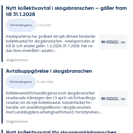
Nytt kol­lek­tivav­tal i skogs­branschen – gäl­ler fram
till 31.1.2028
Skriven
Förhandlingarna
6 maj 2026
Kategorier
Av­tals­par­ter­na har god­känt ett nytt all­mänt bin­dan­de
kol­lek­tivav­tal för skogs­branschen. Av­tal­s­pe­ri­o­den är
två år och av­ta­let gäl­ler 1.2.2026–31.1.2028. Här ne­
dan fin­ns in­ne­hål­let i av­ta­let i...
Skogsbranschen
Av­tals­upp­gö­rel­se i skogs­branschen
Skriven
Förhandlingarna
14 april 2026
Kategorier
Kol­lek­tivav­tals­för­hand­ling­ar­na inom skogs­branschen
re­sul­te­ra­de mån­da­gen den 13 april i ett för­hand­lings­
re­sul­tat om ett nytt kol­lek­tivav­tal. In­du­stri­fac­ket för­
hand­lar om an­ställ­nings­vill­ko­ren i skogs­branschen
med Lands­byg­dens ar­bets­gi­var­för­bund, Forst­sty­rel­sen,...
Skogsbranschen
Nytt kol­lek­tivav­tal för skogs­ma­skin­branschen