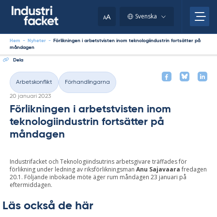
Skip
to
A
Svenska
A
content
Hem
-
Nyheter
-
Förlikningen i arbetstvisten inom teknologiindustrin fortsätter på
måndagen
Dela
Arbetskonflikt
Förhandlingarna
Kategorier
Skriven
20 januari 2023
Förlikningen i arbetstvisten inom
teknologiindustrin fortsätter på
måndagen
Industrifacket och Teknologiindsutrins arbetsgivare träffades för
förlikning under ledning av riksförlikningsman
Anu Sajavaara
fredagen
20.1. Följande inbokade möte äger rum måndagen 23 januari på
eftermiddagen.
Läs också de här