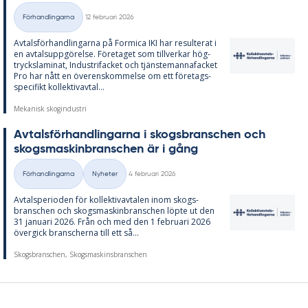
Skriven
Förhandlingarna
12 februari 2026
Kategorier
Av­tals­för­hand­ling­ar­na på For­mica IKI har re­sul­te­rat i
en av­tals­upp­gö­rel­se. Fö­re­ta­get som till­ver­kar hög­
tryck­sla­mi­nat, In­du­stri­fac­ket och tjäns­te­manna­fac­ket
Pro har nått en över­ens­kom­mel­se om ett fö­re­tags­
spe­ci­fikt kol­lek­tivav­tal...
Mekanisk skogindustri
Av­tals­för­hand­ling­ar­na i skogs­branschen och
skogs­ma­skin­branschen är i gång
Skriven
Förhandlingarna
Nyheter
4 februari 2026
Kategorier
Av­tal­s­pe­ri­o­den för kol­lek­tivav­ta­len inom skogs­
branschen och skogs­ma­skin­branschen löp­te ut den
31 ja­nu­ari 2026. Från och med den 1 feb­ru­ari 2026
över­gick bran­scher­na till ett så...
Skogsbranschen, Skogsmaskinsbranschen