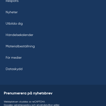
Respons
Nyheter
Utbilda dig
Händelsekalender
Materialbeställning
För medier
Dataskydd
Prenumerera på nyhetsbrev
Webbplatsen skyddas av reCAPTCHA.
Googles
sekretesspolicy
och
användarvillkor
gäller.