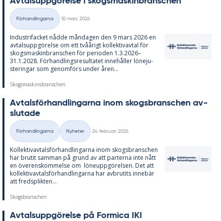
Av­tals­upp­gö­rel­se i skogs­ma­skin­branschen
Skriven
Förhandlingarna
10 mars 2026
Kategorier
In­du­stri­fac­ket nåd­de mån­da­gen den 9 mars 2026 en
av­tals­upp­gö­rel­se om ett tvåå­ri­gt kol­lek­tivav­tal för
skogs­ma­skin­branschen för pe­ri­o­den 1.3.2026–
31.1.2028. För­hand­lings­re­sul­ta­tet in­ne­hål­ler lö­ne­ju­
ste­ring­ar som ge­nom­förs un­der åren...
Skogsmaskinsbranschen
Av­tals­för­hand­ling­ar­na inom skogs­branschen av­
slu­ta­de
Skriven
Förhandlingarna
Nyheter
24 februari 2026
Kategorier
Kol­lek­tivav­tals­för­hand­ling­ar­na inom skogs­branschen
har bru­tit sam­man på grund av att par­ter­na inte nått
en över­ens­kom­mel­se om lö­ne­upp­gö­rel­sen. Det att
kol­lek­tivav­tals­för­hand­ling­ar­na har av­bru­ti­ts in­ne­bär
att freds­plik­ten...
Skogsbranschen
Av­tals­upp­gö­rel­se på For­mica IKI