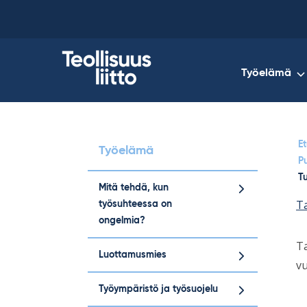
Skip
to
content
Työelämä
Et
Työelämä
P
T
Mitä tehdä, kun
Ta
työsuhteessa on
ongelmia?
Ta
Luottamusmies
vu
Työympäristö ja työsuojelu