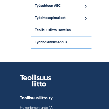
Työsuhteen ABC
Työehtosopimukset
Teollisuusliitto-sovellus
Työnhakuvalmennus
Teollisuusliitto ry
Hakaniemenranta 1A