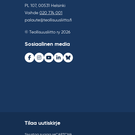
PL 107, 00531 Helsinki
Vaihde
020 774 001
palaute@teollisuusliitto.fi
© Teollisuusliitto ry 2026
Sosiaalinen media
Facebook
Instagram
Youtube
LinkedIn
Bluesky
Tilaa uutiskirje
Sivustoa suojaa reCAPTCHA.