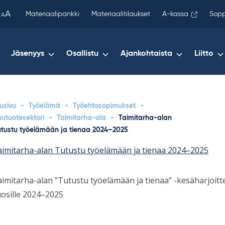
been
A
Materiaalipankki
Materiaalitilaukset
A-kassa
Sopp
A
copied
to
your
Jäsenyys
Osallistu
Ajankohtaista
Liitto
clipboard.)
usivu
-
Työelämä
-
Työehtosopimukset
-
uutuotesektori
-
Taimitarha-ala
-
Taimitarha-alan
utustu työelämään ja tienaa 2024–2025
imitarha-alan Tutustu työelämään ja tienaa 2024–2025
imitarha-alan ”Tutustu työelämään ja tienaa” -kesäharjoit
osille 2024–2025