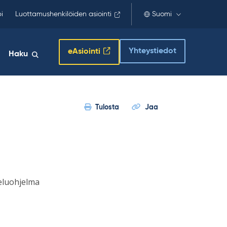
i
Luottamushenkilöiden asiointi
Suomi
Yhteystiedot
eAsiointi
Haku
Tulosta
Jaa
teluohjelma