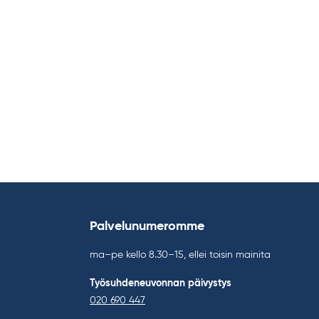
Palvelunumeromme
ma–pe kello 8.30–15, ellei toisin mainita
Työsuhdeneuvonnan päivystys
020 690 447