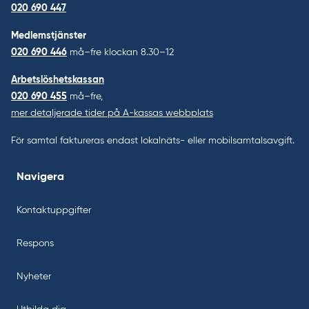
020 690 447
Medlemstjänster
020 690 446
må–fre klockan 8.30–12
Arbetslöshetskassan
020 690 455
må–fre,
mer detaljerade tider på A-kassas webbplats
För samtal faktureras endast lokalnäts- eller mobilsamtalsavgift.
Navigera
Kontaktuppgifter
Respons
Nyheter