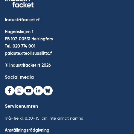
Industrifacket rf
Hagnäskajen 1
PB 107, 00531 Helsingfors
Tel.
020 774 001
palaute@teollisuusliitto.fi
© Industrifacket rf
2026
Social media
Facebook
Instagram
Youtube
LinkedIn
Bluesky
Servicenumren
må–fre kl. 8.30–15, om inte annat nämns
Anställningsrådgivning