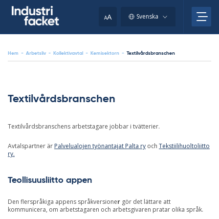
Skip
to
A
Svenska
A
content
Hem
-
Arbetsliv
-
Kollektivavtal
-
Kemisektorn
-
Textilvårdsbranschen
Textilvårdsbranschen
Textilvårdsbranschens arbetstagare jobbar i tvätterier.
Avtalspartner är
Palvelualojen työnantajat Palta ry
och
Tekstiilihuoltoliitto
ry.
Teollisuusliitto appen
Den flerspråkiga appens språkversione
r
gör det lättare att
kommunicera, om arbetstagaren och arbetsgivaren pratar olika språk.