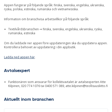
Appen fungerar på följande språk: finska, svenska, engelska, ukrainska,
ryska, polska, estniska, rumänska och vietnamesiska.
Information om branschvisa arbetsvillkor på följande språk:
Textilvårdsbranschen ⇒ finska, svenska, engelska, ukrainska, ryska,
rumänska, estniska
Om du laddade ner appen före uppdateringen ska du uppdatera appen.
Kontrollera behovet av uppdatering i din appbutik.
Ladda ned appen här
.
Avtalsexpert
Funktionären som ansvarar för kollektivavtalet är avtalsexperten Atte
Kilpinen, 020 774 1076 tai 0400 571 089,
atte.kilpinen@teollisuusliitto.fi
Aktuellt inom branschen