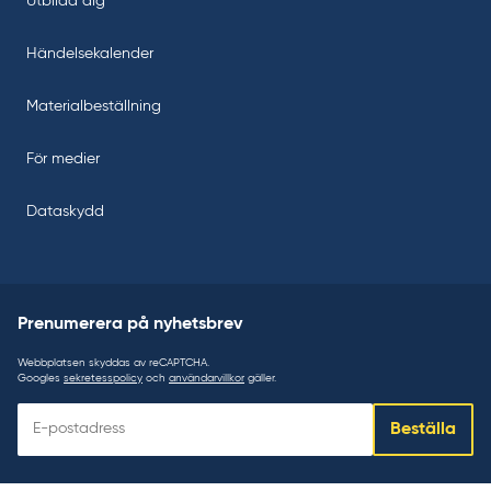
Utbilda dig
Händelsekalender
Materialbeställning
För medier
Dataskydd
Prenumerera på nyhetsbrev
Webbplatsen skyddas av reCAPTCHA.
Googles
sekretesspolicy
och
användarvillkor
gäller.
Prenumerera
Beställa
på
nyhetsbrev: