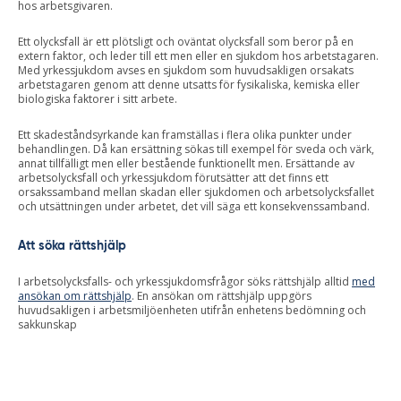
hos arbetsgivaren.
Ett olycksfall är ett plötsligt och oväntat olycksfall som beror på en
extern faktor, och leder till ett men eller en sjukdom hos arbetstagaren.
Med yrkessjukdom avses en sjukdom som huvudsakligen orsakats
arbetstagaren genom att denne utsatts för fysikaliska, kemiska eller
biologiska faktorer i sitt arbete.
Ett skadeståndsyrkande kan framställas i flera olika punkter under
behandlingen. Då kan ersättning sökas till exempel för sveda och värk,
annat tillfälligt men eller bestående funktionellt men. Ersättande av
arbetsolycksfall och yrkessjukdom förutsätter att det finns ett
orsakssamband mellan skadan eller sjukdomen och arbetsolycksfallet
och utsättningen under arbetet, det vill säga ett konsekvenssamband.
Att söka rättshjälp
I arbetsolycksfalls- och yrkessjukdomsfrågor söks rättshjälp alltid
med
ansökan om rättshjälp
. En ansökan om rättshjälp uppgörs
huvudsakligen i arbetsmiljöenheten utifrån enhetens bedömning och
sakkunskap