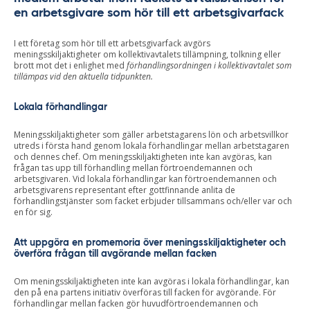
en arbetsgivare som hör till ett arbetsgivarfack
I ett företag som hör till ett arbetsgivarfack avgörs
meningsskiljaktigheter om kollektivavtalets tillämpning, tolkning eller
brott mot det i enlighet med
förhandlingsordningen i kollektivavtalet som
tillämpas vid den aktuella tidpunkten.
Lokala förhandlingar
Meningsskiljaktigheter som gäller arbetstagarens lön och arbetsvillkor
utreds i första hand genom lokala förhandlingar mellan arbetstagaren
och dennes chef. Om meningsskiljaktigheten inte kan avgöras, kan
frågan tas upp till förhandling mellan förtroendemannen och
arbetsgivaren. Vid lokala förhandlingar kan förtroendemannen och
arbetsgivarens representant efter gottfinnande anlita de
förhandlingstjänster som facket erbjuder tillsammans och/eller var och
en för sig.
Att uppgöra en promemoria över meningsskiljaktigheter och
överföra frågan till avgörande mellan facken
Om meningsskiljaktigheten inte kan avgöras i lokala förhandlingar, kan
den på ena partens initiativ överföras till facken för avgörande. För
förhandlingar mellan facken gör huvudförtroendemannen och