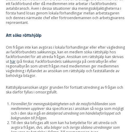
ett fackförbund eller då medlemmen inte arbetar i fackförbundets
avtalsbransch. Även i dessa situationer ska meningsskiljaktigheterna i
första hand lösas genom lokala förhandlingar mellan arbetstagaren
och dennes närmaste chef eller förtroendemannen och arbetsgivarens
representant.
Att söka rättshjälp
Om frågan inte kan avgöras i lokala förhandlingar eller efter vägledning
av fackförbundets sakkunniga, kan en medlem söka rättshjälp hos
fackförbundet för att utreda frågan. Ansökan om rättshjälp kan skrivas
ut
här
(på finska). Fackförbundets sakkunniga på centralbyrån eller
regionalbyrån som utrett frågan med medlemmen ger medlemmen
vägledning i ifyllandet av ansökan om rättshjälp och fastställande av
behövliga bilagor.
Rättshjälpsansökan utgör grunden för fortsatt utredning av frågan och
ska därför fyllas i omsorgsfullt.
Föremålet för meningsskiljaktigheten och de missförhållanden som
medlemmen upplever
ska specificeras i ansökan så noga som möjligt
och i den ska ingå
en detaljerad utredning om händelseförloppet och
bakgrunden till frågan.
Till den ska bifogas allt som kan ha betydelse för att utreda och
avgöra frågan, dvs. alla
bilagor
och
övriga sådana utredningar som