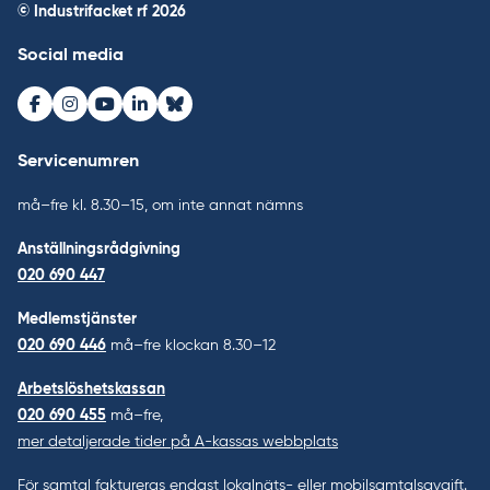
© Industrifacket rf
2026
Social media
Facebook
Instagram
Youtube
LinkedIn
Bluesky
Servicenumren
må–fre kl. 8.30–15, om inte annat nämns
Anställningsrådgivning
020 690 447
Medlemstjänster
020 690 446
må–fre klockan 8.30–12
Arbetslöshetskassan
020 690 455
må–fre,
mer detaljerade tider på A-kassas webbplats
För samtal faktureras endast lokalnäts- eller mobilsamtalsavgift.