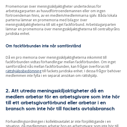
Promemorian över meningsskiljaktigheter undertecknas för
arbetstagarparten av huvudförtroendemannen eller om ingen
förtroendeman finns, av en medlem/medlemmarna själv. Båda lokala
parterna lämnar en promemoria med bilagor över
meningsskiljaktigheterna till sitt eget fackförbund. Arbetstagarparten
lämnar en promemoria över meningsskiljaktigheterna till centralbyråns
juridiska enhet.
Om fackförbunden inte når samförstånd
Då en pro memoria över meningsskiljaktigheterna inkommit till
fackförbunden vidtas förhandlingar mellan fackförbunden. Om inget
samförstånd nås mellan fackförbunden, kan frågan överföras till
rättshjälpsbedömning
till fackets juridiska enhet. I dessa frågor behöver
medlemmen inte fylla i en separat ansökan om rättshjälp.
2. Att utreda meningsskiljaktigheter då en
medlem arbetar för en arbetsgivare som inte hör
till ett arbetsgivarförbund eller arbetar i en
bransch som inte hör till fackets avtalsbransch
Förhandlingsordningen i kollektivavtalet är inte förpliktigande i en
situation, då medlemmen arbetar hos en arbetsgivare som inte hör till