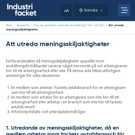
Skip
to
A
Svenska
A
content
Hem
-
Arbetsliv
-
Har du problem med din anställning? Gör så här!
-
Att utreda
meningsskiljaktigheter
Att utreda meningsskiljaktigheter
Förfarandesättet då meningsskiljaktigheter uppstått inom
anställningsförhållandet varierar något beroende på om arbetsgivaren
hör till ett arbetsgivarfack eller inte. På denna sida hittas utförligare
anvisningar för olika situationer.
En medlem som arbetar i fackets avtalsbransch för en arbetsgivare
som hör till ett arbetsgivarfack
En medlem som arbetar för en arbetsgivare som inte hör till ett
arbetsgivarfack eller arbetar i en bransch som inte hör till fackets
avtalsbransch
Arbetsolycksfalls- och yrkessjukdomsfrågor
1. Utredande av meningsskiljaktigheter, då en
medlem arbetar inom fackets avtalsbransch för