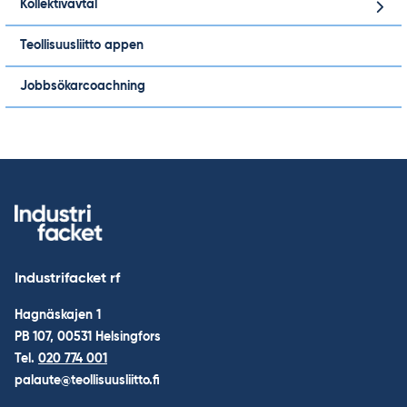
Kollektivavtal
Teollisuusliitto appen
Jobbsökarcoachning
Industrifacket rf
Hagnäskajen 1
PB 107, 00531 Helsingfors
Tel.
020 774 001
palaute@teollisuusliitto.fi