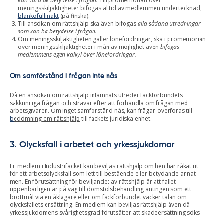
kan vara av betydelse i frågan.
Till promemorian över
meningsskiljaktigheter bifogas alltid av medlemmen undertecknad,
blankofullmakt
(på finska).
Till ansökan om rättshjälp ska även bifogas
alla sådana utredningar
som kan ha betydelse i frågan.
Om meningsskiljaktigheten gäller lönefordringar, ska i promemorian
över meningsskiljaktigheter i mån av möjlighet även
bifogas
medlemmens egen kalkyl över lönefordringar.
Om samförstånd i frågan inte nås
Då en ansökan om rättshjälp inlämnats utreder fackförbundets
sakkunniga frågan och strävar efter att förhandla om frågan med
arbetsgivaren. Om inget samförstånd nås, kan frågan överföras till
b
edömning om rättshjälp
till fackets juridiska enhet.
3. Olycksfall i arbetet och yrkessjukdomar
En medlem i Industrifacket kan beviljas rättshjälp om hen har råkat ut
för ett arbetsolycksfall som lett till bestående eller betydande annat
men. En förutsättning för beviljandet av rättshjälp är att fallet
uppenbarligen är på väg till domstolsbehandling antingen som ett
brottmål via en åklagare eller om fackförbundet väcker talan om
olycksfallets ersättning. En medlem kan beviljas rättshjälp även då
yrkessjukdomens svårighetsgrad förutsätter att skadeersättning söks