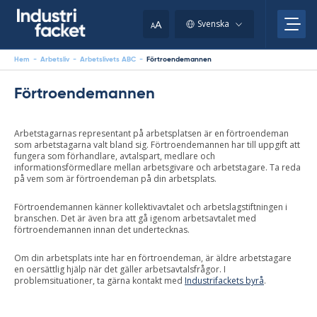
Skip
to
A
Svenska
A
content
Hem
-
Arbetsliv
-
Arbetslivets ABC
-
Förtroendemannen
Förtroendemannen
Arbetstagarnas representant på arbetsplatsen är en förtroendeman
som arbetstagarna valt bland sig. Förtroendemannen har till uppgift att
fungera som förhandlare, avtalspart, medlare och
informationsförmedlare mellan arbetsgivare och arbetstagare. Ta reda
på vem som är förtroendeman på din arbetsplats.
Förtroendemannen känner kollektivavtalet och arbetslagstiftningen i
branschen. Det är även bra att gå igenom arbetsavtalet med
förtroendemannen innan det undertecknas.
Om din arbetsplats inte har en förtroendeman, är äldre arbetstagare
en oersättlig hjälp när det gäller arbetsavtalsfrågor. I
problemsituationer, ta gärna kontakt med
Industrifackets byrå
.