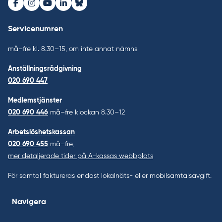
Facebook
Instagram
Youtube
LinkedIn
Bluesky
Servicenumren
må–fre kl. 8.30–15, om inte annat nämns
Anställningsrådgivning
020 690 447
Medlemstjänster
020 690 446
må–fre klockan 8.30–12
Arbetslöshetskassan
020 690 455
må–fre,
mer detaljerade tider på A-kassas webbplats
För samtal faktureras endast lokalnäts- eller mobilsamtalsavgift.
Navigera