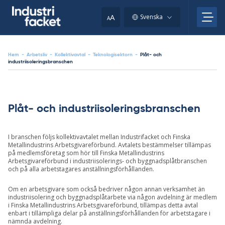
Skip
to
A
Svenska
A
content
Hem
-
Arbetsliv
-
Kollektivavtal
-
Teknologisektorn
-
Plåt- och
industriisoleringsbranschen
Plåt- och industriisoleringsbranschen
I branschen följs kollektivavtalet mellan Industrifacket och Finska
Metallindustrins Arbetsgivareförbund. Avtalets bestämmelser tillämpas
på medlemsföretag som hör till Finska Metallindustrins
Arbetsgivareförbund i industriisolerings- och byggnadsplåtbranschen
och på alla arbetstagares anställningsförhållanden.
Om en arbetsgivare som också bedriver någon annan verksamhet än
industriisolering och byggnadsplåtarbete via någon avdelning är medlem
i Finska Metallindustrins Arbetsgivareförbund, tillämpas detta avtal
enbart i tillämpliga delar på anställningsförhållanden för arbetstagare i
nämnda avdelning.