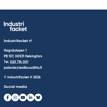
Industrifacket rf
Hagnäskajen 1
PB 107, 00531 Helsingfors
Tel.
020 774 001
palaute@teollisuusliitto.fi
© Industrifacket rf
2026
Social media
Facebook
Instagram
Youtube
LinkedIn
Bluesky