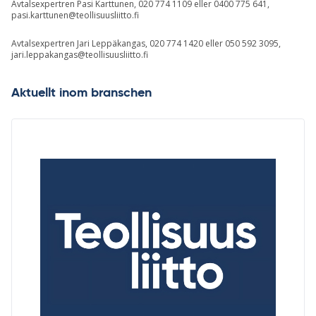
Avtalsexpertren Pasi Karttunen, 020 774 1109 eller 0400 775 641,
pasi.karttunen@teollisuusliitto.fi
Avtalsexpertren Jari Leppäkangas, 020 774 1420 eller 050 592 3095,
jari.leppakangas@teollisuusliitto.fi
Aktuellt inom branschen