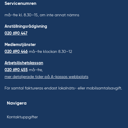
Servicenumren
må–fre kl. 8.30–15, om inte annat nämns
Anställningsrådgivning
020 690 447
Medlemstjänster
020 690 446
må–fre klockan 8.30–12
Arbetslöshetskassan
020 690 455
må–fre,
mer detaljerade tider på A-kassas webbplats
För samtal faktureras endast lokalnäts- eller mobilsamtalsavgift.
Navigera
Kontaktuppgifter