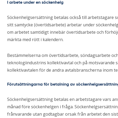
I arbete under en söckenhelg
Söckenhelgsersättning betalas också till arbetstagare so
sitt samtycke (övertidsarbete) arbetar under söckenhelg
om arbetet samtidigt innebär övertidsarbete och förhö
märkta med rött i kalendern.
Bestämmelserna om övertidsarbete, söndagsarbete och ar
teknologiindustrins kollektivavtal och på motsvarande s
kollektivavtalen för de andra avtalsbranscherna inom t
Förutsättningarna för betalning av söckenhelgsersättnin
Söckenhelgsersättning betalas en arbetstagare vars ans
månad före söckenhelgen i fråga. Söckenhelgsersättning
frånvarande utan godtagbar orsak från arbetet den sis