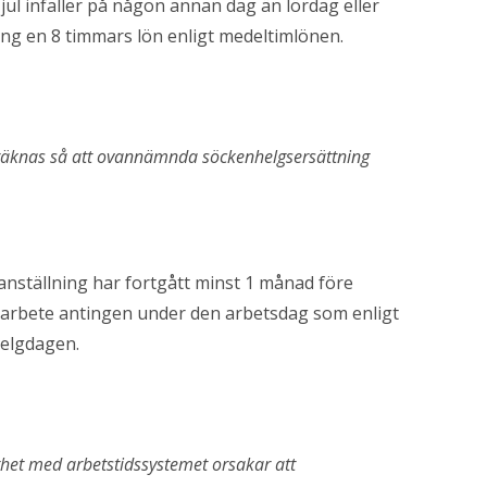
l infaller på någon annan dag än lördag eller
g en 8 timmars lön enligt medeltimlönen.
träknas så att ovannämnda söckenhelgsersättning
nställning har fortgått minst 1 månad före
t arbete antingen under den arbetsdag som enligt
helgdagen.
ghet med arbetstidssystemet orsakar att