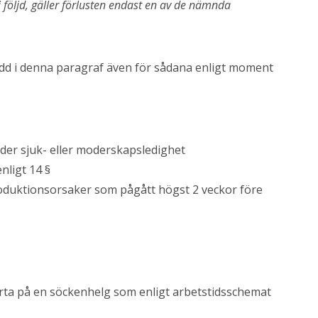
i följd, gäller förlusten endast en av de nämnda
edd i denna paragraf även för sådana enligt moment
nder sjuk- eller moderskapsledighet
nligt 14 §
oduktionsorsaker som pågått högst 2 veckor före
rta på en söckenhelg som enligt arbetstidsschemat