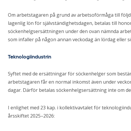
Om arbetstagaren på grund av arbetsoförmåga till följd av
lagenlig lön för självständighetsdagen, betalas till ho
söckenhelgsersättningen under den ovan nämnda arbet
som infaller på någon annan veckodag än lördag eller s
Teknologiindustrin
Syftet med de ersättningar för söckenhelger som bestäms 
arbetstagaren får en normal inkomst även under veckor 
dagar. Därför betalas söckenhelgsersättning inte om des
I enlighet med 23 kap. i kollektivavtalet för teknologiin
årsskiftet 2025–2026: