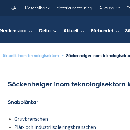
been
A
Materialbank
Materialbeställning
A-kassa
F
A
copied
to
your
Medlemskap
Delta
Aktuell
Förbundet
S
clipboard.)
Aktuellt inom teknologisektorn
-
Söckenhelger inom teknologisektor
Söckenhelger inom teknologisektorn k
Snabblänkar
Gruvbranschen
Plåt- och industriisoleringsbranschen