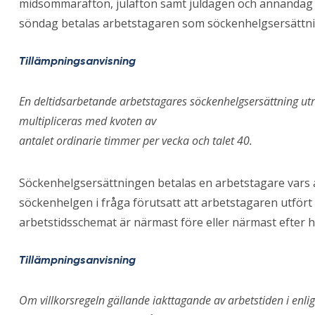
midsommarafton, julafton samt juldagen och annandag ju
söndag betalas arbetstagaren som söckenhelgsersättnin
Tillämpningsanvisning
En deltidsarbetande arbetstagares söckenhelgsersättning u
multipliceras med kvoten av
antalet ordinarie timmer per vecka och talet 40.
Söckenhelgsersättningen betalas en arbetstagare vars a
söckenhelgen i fråga förutsatt att arbetstagaren utför
arbetstidsschemat är närmast före eller närmast efter 
Tillämpningsanvisning
Om villkorsregeln gällande iakttagande av arbetstiden i enli