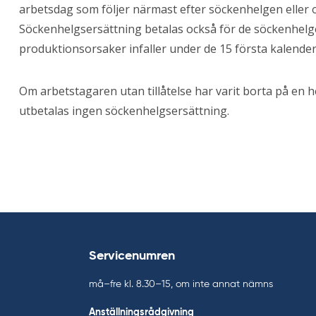
arbetsdag som följer närmast efter söckenhelgen eller 
Söckenhelgsersättning betalas också för de söckenhelg
produktionsorsaker infaller under de 15 första kalende
Om arbetstagaren utan tillåtelse har varit borta på en 
utbetalas ingen söckenhelgsersättning.
Servicenumren
må–fre kl. 8.30–15, om inte annat nämns
Anställningsrådgivning