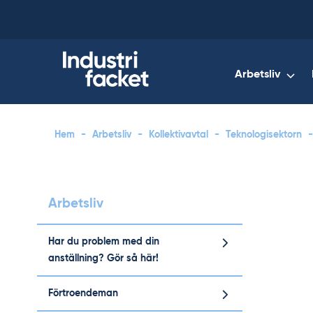
Skip
to
content
Arbetsliv
Hem
-
Arbetsliv
-
Kollektivavtal
-
Teknologisektorn
-
Arbetsliv
Har du problem med din
anställning? Gör så här!
Förtroendeman