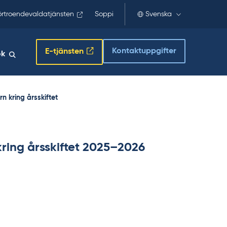
örtroendevaldatjänsten
Soppi
Svenska
Kontaktuppgifter
E-tjänsten
ök
n kring årsskiftet
ring årsskiftet 2025–2026