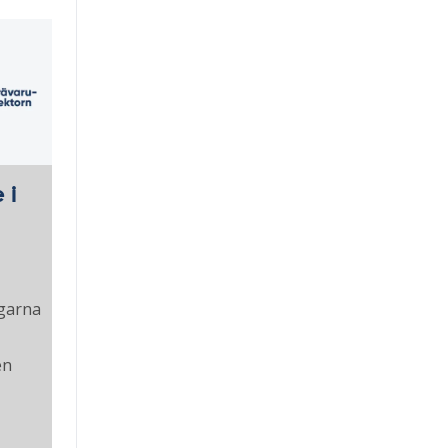
 i
ngarna
en