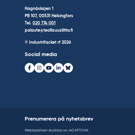
Hagnäskajen 1
PB 107, 00531 Helsingfors
Tel.
020 774 001
palaute@teollisuusliitto.fi
© Industrifacket rf
2026
Social media
Facebook
Instagram
Youtube
LinkedIn
Bluesky
Prenumerera på nyhetsbrev
Webbplatsen skyddas av reCAPTCHA.