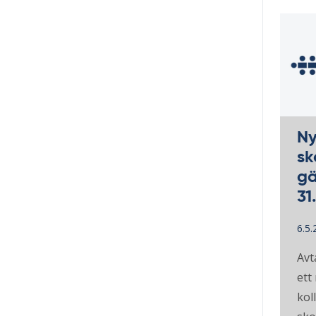
Ny
sk
gä
31
6.5.
Avt
ett
kol