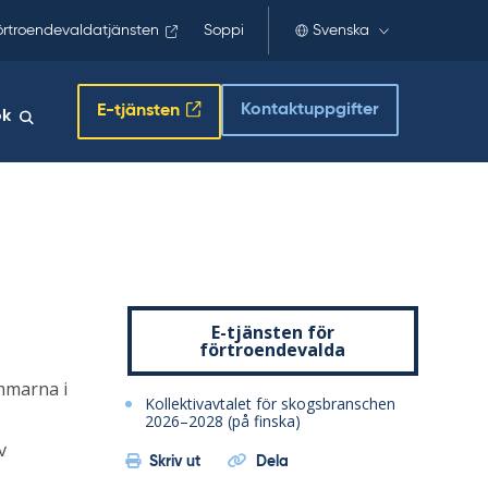
örtroendevaldatjänsten
Soppi
Svenska
Kontaktuppgifter
E-tjänsten
ök
E-tjänsten för
förtroendevalda
mmarna i
Kollektivavtalet för skogsbranschen
2026–2028 (på finska)
v
Skriv ut
Dela