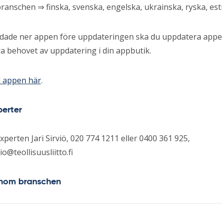
anschen ⇒ finska, svenska, engelska, ukrainska, ryska, est
dade ner appen före uppdateringen ska du uppdatera appe
a behovet av uppdatering i din appbutik.
 appen här
.
perter
xperten Jari Sirviö, 020 774 1211 eller 0400 361 925,
vio@teollisuusliitto.fi
 inom branschen