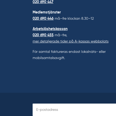
020 690 447
Medlemstjänster
020 690 446
må–fre klockan 8.30–12
Arbetslöshetskassan
020 690 455
må–fre,
mer detaljerade tider på A-kassas webbplats
För samtal faktureras endast lokalnäts- eller
mobilsamtalsavgift.
Prenumerera
på