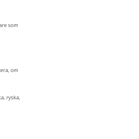
gare som
cera, om
a, ryska,