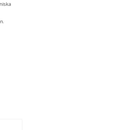
niska
n.