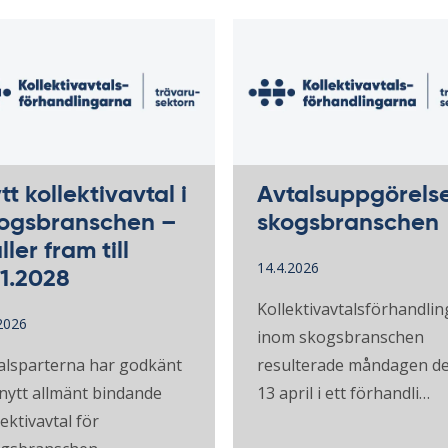
tt kollektivavtal i
Avtalsuppgörelse
ogsbranschen –
skogsbranschen
ller fram till
14.4.2026
.1.2028
Kollektivavtalsförhandli
2026
inom skogsbranschen
alsparterna har godkänt
resulterade måndagen d
 nytt allmänt bindande
13 april i ett förhandli…
lektivavtal för