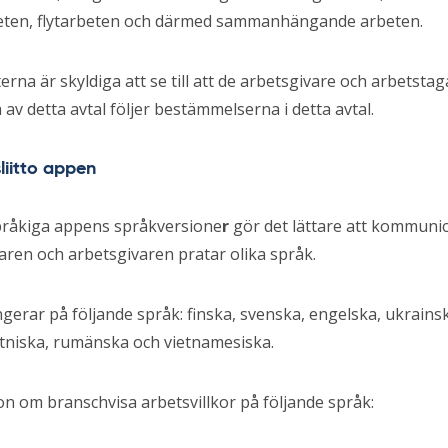
ten, flytarbeten och därmed sammanhängande arbeten.
erna är skyldiga att se till att de arbetsgivare och arbetsta
av detta avtal följer bestämmelserna i detta avtal.
sliitto appen
pråkiga appens språkversione
r
gör det lättare att kommuni
aren och arbetsgivaren pratar olika språk.
erar på följande språk: finska, svenska, engelska, ukrainsk
stniska, rumänska och vietnamesiska.
n om branschvisa arbetsvillkor på följande språk: