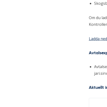
Skogsbr
Om du lad
Kontroller
Ladda ned
Avtalsex
Avtalse
jari.sir
Aktuellt