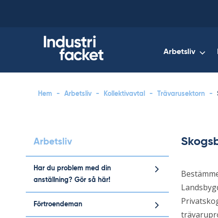
Skip
to
content
Arbetsliv
Hem
-
Arbetsliv
-
Kollektivavtal
-
Trävarusektorn
-
Skogs
Arbetsliv
Har du problem med din
Bestämmel
anställning? Gör så här!
Landsbygd
Privatsko
Förtroendeman
trävarupr