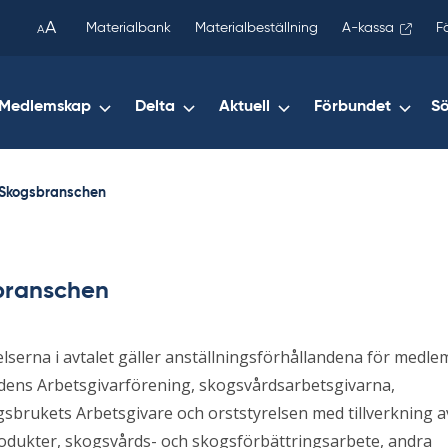
been
A
Materialbank
Materialbeställning
A-kassa
F
A
copied
to
your
Medlemskap
Delta
Aktuell
Förbundet
S
clipboard.)
Skogsbranschen
branschen
serna i avtalet gäller anställningsförhållandena för medle
ens Arbetsgivarförening, skogsvårdsarbetsgivarna,
gsbrukets Arbetsgivare och orststyrelsen med tillverkning a
odukter, skogsvårds- och skogsförbättringsarbete, andra